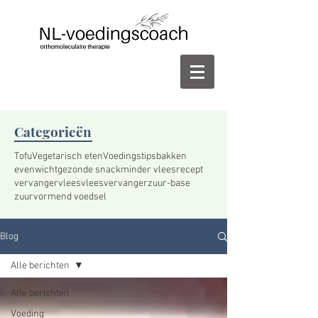
Categorieën
Tofu
Vegetarisch eten
Voedingstips
bakken
evenwicht
gezonde snack
minder vlees
recept
vervanger
vlees
vleesvervanger
zuur-base
zuurvormend voedsel
Blog
Alle berichten
Alle berichten
Voeding