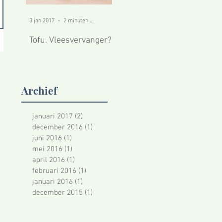
3 jan 2017
2 minuten om te lezen
2 jan 2017
1 minuten om te lezen
20 dec 
Tofu. Vleesvervanger?
30 dagen vegetarisch
Aange
eten
MBO
Archief
januari 2017
(2)
2 posts
december 2016
(1)
1 post
juni 2016
(1)
1 post
mei 2016
(1)
1 post
april 2016
(1)
1 post
februari 2016
(1)
1 post
januari 2016
(1)
1 post
december 2015
(1)
1 post