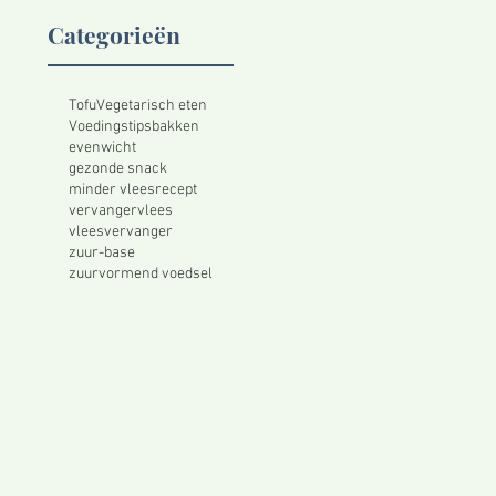
Categorieën
Tofu
Vegetarisch eten
Voedingstips
bakken
evenwicht
gezonde snack
minder vlees
recept
vervanger
vlees
vleesvervanger
zuur-base
zuurvormend voedsel