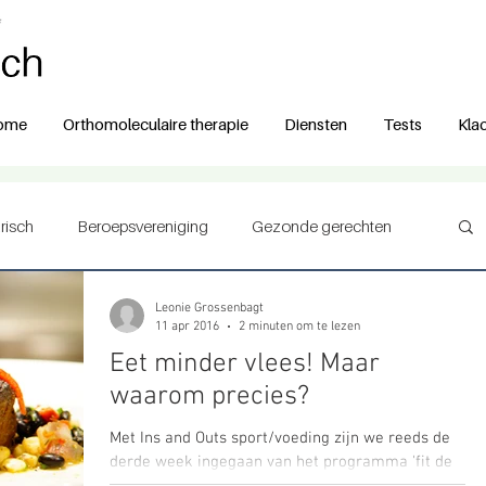
ome
Orthomoleculaire therapie
Diensten
Tests
Kla
risch
Beroepsvereniging
Gezonde gerechten
Leonie Grossenbagt
11 apr 2016
2 minuten om te lezen
Eet minder vlees! Maar
waarom precies?
Met Ins and Outs sport/voeding zijn we reeds de
derde week ingegaan van het programma 'fit de