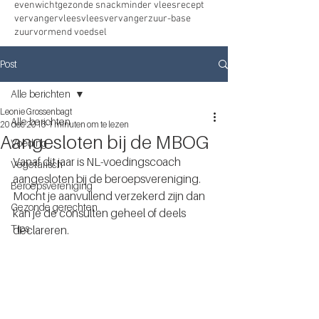
evenwicht
gezonde snack
minder vlees
recept
vervanger
vlees
vleesvervanger
zuur-base
zuurvormend voedsel
Post
Alle berichten
Leonie Grossenbagt
Alle berichten
20 dec 2016
1 minuten om te lezen
Aangesloten bij de MBOG
Voeding
Vanaf dit jaar is NL-voedingscoach 
Vegetarisch
aangesloten bij de beroepsvereniging. 
Beroepsvereniging
Mocht je aanvullend verzekerd zijn dan 
Gezonde gerechten
kan je de consulten geheel of deels 
Tips
declareren. 