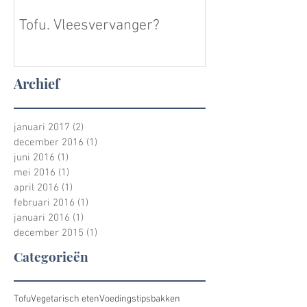
Tofu. Vleesvervanger?
30 dagen veget
Archief
januari 2017
(2)
2 posts
december 2016
(1)
1 post
juni 2016
(1)
1 post
mei 2016
(1)
1 post
april 2016
(1)
1 post
februari 2016
(1)
1 post
januari 2016
(1)
1 post
december 2015
(1)
1 post
Categorieën
Tofu
Vegetarisch eten
Voedingstips
bakken